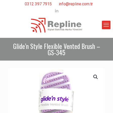
0312 397 7915
info@repline.com.tr
Glide’n Style Flexible Vented Brush –
GS-345