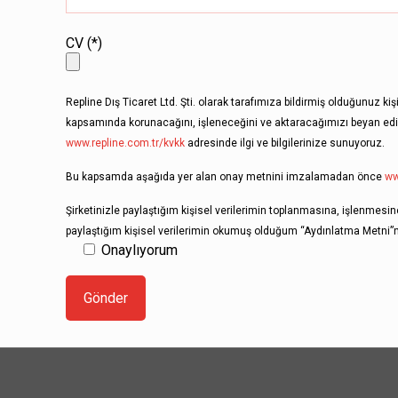
CV (*)
Repline Dış Ticaret Ltd. Şti. olarak tarafımıza bildirmiş olduğunuz ki
kapsamında korunacağını, işleneceğini ve aktaracağımızı beyan ediyo
www.repline.com.tr/kvkk
adresinde ilgi ve bilgilerinize sunuyoruz.
Bu kapsamda aşağıda yer alan onay metnini imzalamadan önce
ww
Şirketinizle paylaştığım kişisel verilerimin toplanmasına, işlenmes
paylaştığım kişisel verilerimin okumuş olduğum “Aydınlatma Metni”n
Onaylıyorum