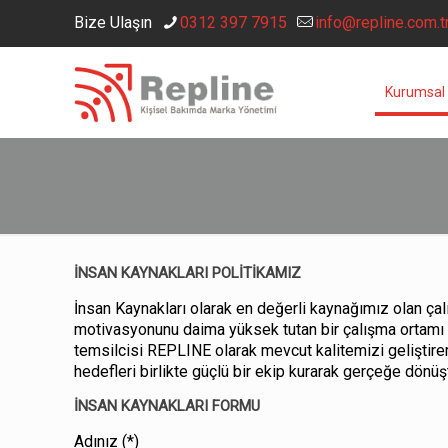
Bize Ulaşın
0312 397 7915
info@repline.com.t
Kurumsal
İNSAN KAYNAKLARI POLİTİKAMIZ
İnsan Kaynakları olarak en değerli kaynağımız olan çalı
motivasyonunu daima yüksek tutan bir çalışma ortamı il
temsilcisi REPLINE olarak mevcut kalitemizi geliştirer
hedefleri birlikte güçlü bir ekip kurarak gerçeğe dönüş
İNSAN KAYNAKLARI FORMU
Adınız (*)