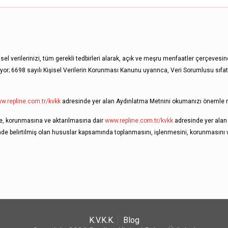
şisel verilerinizi, tüm gerekli tedbirleri alarak, açık ve meşru menfaatler çerçevesi
r; 6698 sayılı Kişisel Verilerin Korunması Kanunu uyarınca, Veri Sorumlusu sıfatı
w.repline.com.tr/kvkk
adresinde yer alan Aydınlatma Metnini okumanızı önemle r
ine, korunmasına ve aktarılmasına dair
www.repline.com.tr/kvkk
adresinde yer alan
de belirtilmiş olan hususlar kapsamında toplanmasını, işlenmesini, korunmasını 
K.V.K.K.
Blog