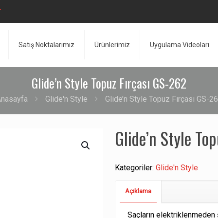
r
Satış Noktalarımız
Ürünlerimiz
Uygulama Videoları
Glide’n Style Topuz Fırçası GS-262
nasayfa
Glide'n Style
Glide’n Style Topuz Fırçası GS-2
Glide’n Style To
Kategoriler:
Glide'n Style
Açıklama
Saçların elektriklenmeden ş