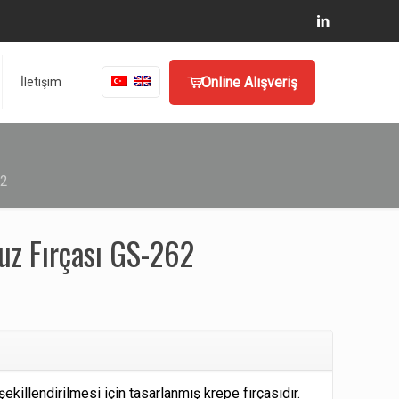
Online Alışveriş
İletişim
62
puz Fırçası GS-262
ekillendirilmesi için tasarlanmış krepe fırçasıdır.