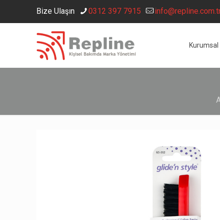
Bize Ulaşın
0312 397 7915
info@repline.com.t
Kurumsal
A