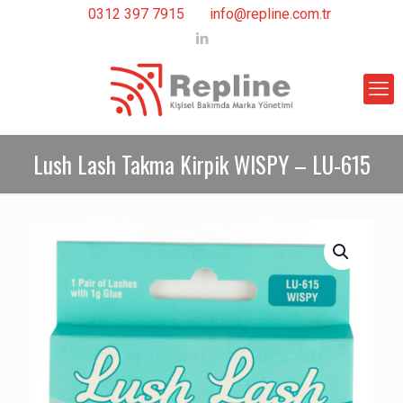
0312 397 7915
info@repline.com.tr
Lush Lash Takma Kirpik WISPY – LU-615