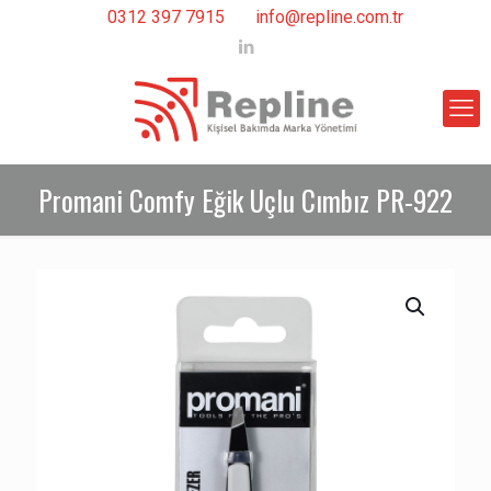
0312 397 7915
info@repline.com.tr
Promani Comfy Eğik Uçlu Cımbız PR-922