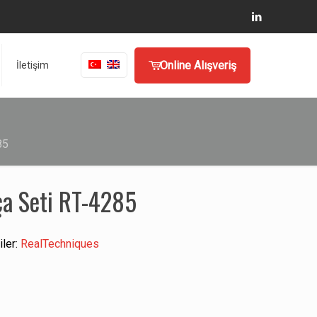
Online Alışveriş
İletişim
85
ça Seti RT-4285
iler:
RealTechniques