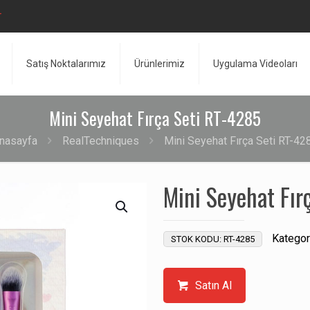
r
Satış Noktalarımız
Ürünlerimiz
Uygulama Videoları
Mini Seyehat Fırça Seti RT-4285
nasayfa
RealTechniques
Mini Seyehat Fırça Seti RT-42
Mini Seyehat Fır
Kategor
STOK KODU:
RT-4285
Satın Al