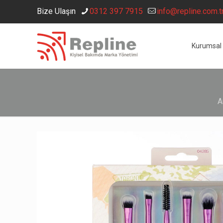
Bize Ulaşın
0312 397 7915
info@repline.com.t
Kurumsal
A