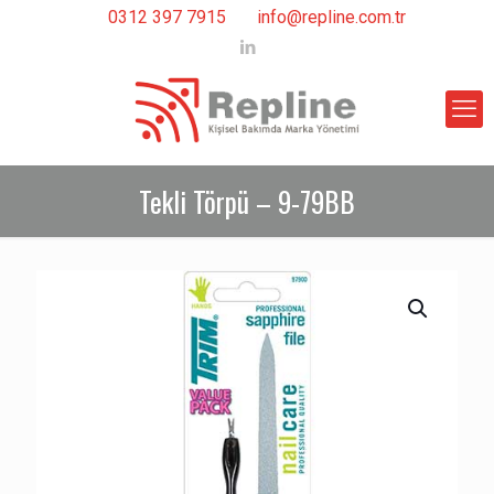
0312 397 7915
info@repline.com.tr
Tekli Törpü – 9-79BB