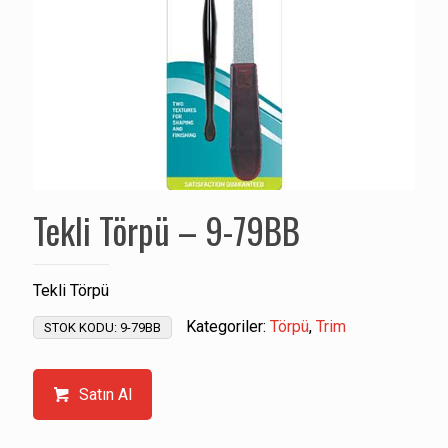
Tekli Törpü – 9-79BB
Tekli Törpü
Kategoriler:
Törpü
,
Trim
STOK KODU:
9-79BB
Satın Al